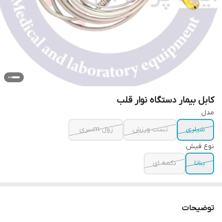
کابل بیمار دستگاه نوار قلب
مدل
شیلری
تست ورزش
زول mسری
نوع فیش
بنانا
دکمه ای
توضیحات